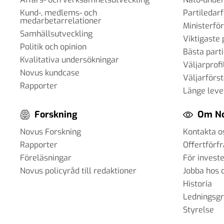
Kund-, medlems- och
Partiledar
medarbetarrelationer
Ministerfö
Samhällsutveckling
Viktigaste 
Politik och opinion
Bästa parti
Kvalitativa undersökningar
Väljarprofi
Novus kundcase
Väljarförs
Rapporter
Länge leve
Forskning
Om N
Novus Forskning
Kontakta o
Rapporter
Offertförf
Föreläsningar
För invest
Novus policyråd till redaktioner
Jobba hos 
Historia
Ledningsg
Styrelse