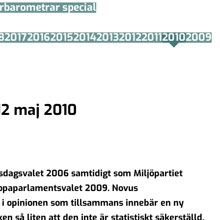
arbarometrar special
8
2017
2016
2015
2014
2013
2012
2011
2010
2009
12 maj 2010
ksdagsvalet 2006 samtidigt som Miljöpartiet
uropaparlamentsvalet 2009. Novus
ar i opinionen som tillsammans innebär en ny
en så liten att den inte är statistiskt säkerställd.