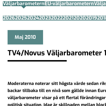
Väljarbarometern
EU-väljarbarometern
Välj
2026
2025
2024
2023
2022
2021
2020
2019
201
Maj 2010
TV4/Novus Väljarbarometer 
Moderaterna noterar sitt högsta värde sedan ri
backar tillbaka till en nivå som gällde innan E
väljarbarometer visar på ett flertal förändring
politisk situation. Idag är skillnaden mellan block