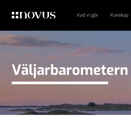
Vad vi gör
Kunskap
Väljarbarometern