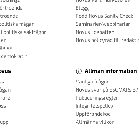
förtroende
Blogg
rtroende
Podd-Novus Sanity Check
politiska frågan
Seminarier/webbinarier
 i politiska sakfrågor
Novus i debatten
ler
Novus policyråd till redakti
tåelse
 demokratin
ovus
Allmän information
ss
Vanliga frågor
rågan
Novus svar på ESOMARs 37
erare
Publiceringsregler
oss
Integritetspolicy
Uppförandekod
rupp
Allmänna villkor