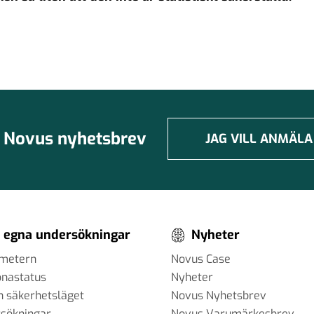
Novus nyhetsbrev
JAG VILL ANMÄLA
 egna undersökningar
Nyheter
ometern
Novus Case
onastatus
Nyheter
h säkerhetsläget
Novus Nyhetsbrev
sökningar
Novus Varumärkesbrev