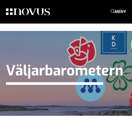
MENY
Väljarbarometern