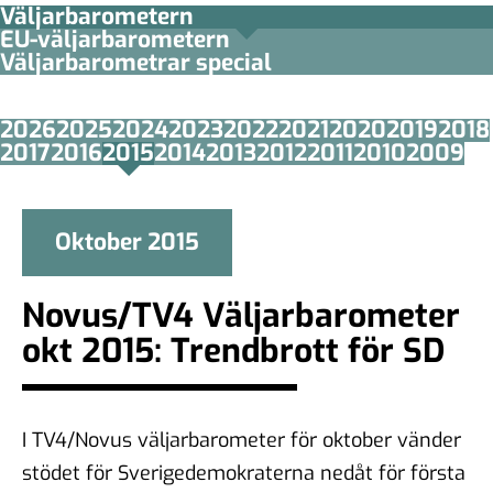
Väljarbarometern
EU-väljarbarometern
Väljarbarometrar special
2026
2025
2024
2023
2022
2021
2020
2019
2018
2017
2016
2015
2014
2013
2012
2011
2010
2009
Oktober 2015
Novus/TV4 Väljarbarometer
okt 2015: Trendbrott för SD
I TV4/Novus väljarbarometer för oktober vänder
stödet för Sverigedemokraterna nedåt för första