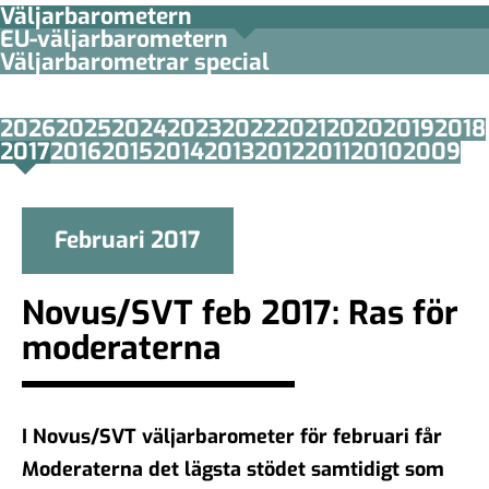
Väljarbarometern
EU-väljarbarometern
Väljarbarometrar special
2026
2025
2024
2023
2022
2021
2020
2019
2018
2017
2016
2015
2014
2013
2012
2011
2010
2009
Februari 2017
Novus/SVT feb 2017: Ras för
moderaterna
I Novus/SVT väljarbarometer för februari får
Moderaterna det lägsta stödet samtidigt som