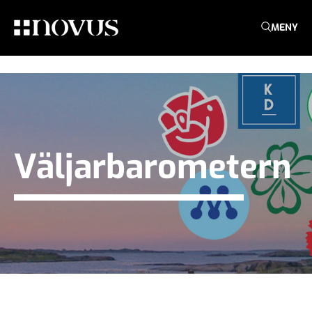
MENY
Väljarbarometern