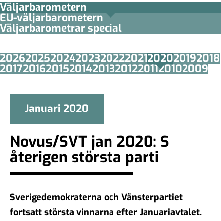
Väljarbarometern
EU-väljarbarometern
Väljarbarometrar special
2026
2025
2024
2023
2022
2021
2020
2019
2018
2017
2016
2015
2014
2013
2012
2011
2010
2009
Januari 2020
Novus/SVT jan 2020: S
återigen största parti
Sverigedemokraterna och Vänsterpartiet
fortsatt största vinnarna efter Januariavtalet.