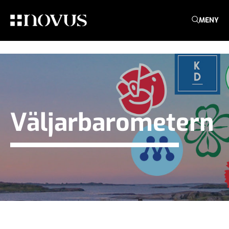
MENY
Väljarbarometern