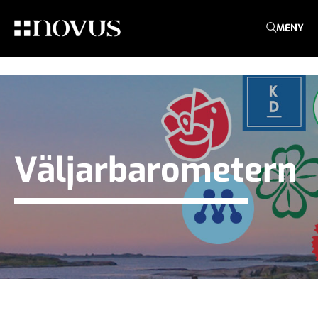
MENY
Väljarbarometern