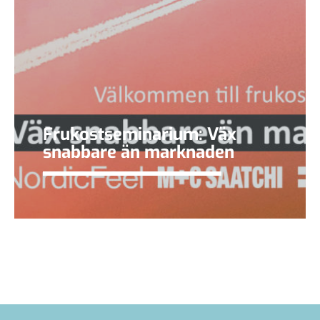
Frukostseminarium: Väx
snabbare än marknaden