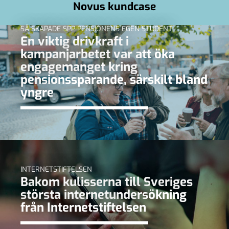
Novus kundcase
SÅ SKAPADE SPP PENSIONENS EGEN STUDENT
En viktig drivkraft i
kampanjarbetet var att öka
engagemanget kring
pensionssparande, särskilt bland
yngre
INTERNETSTIFTELSEN
Bakom kulisserna till Sveriges
största internetundersökning
från Internetstiftelsen