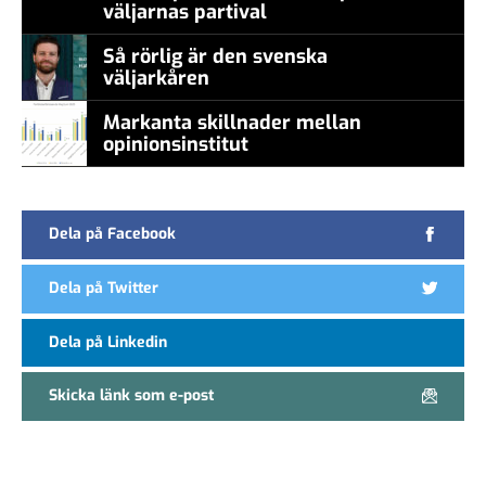
väljarnas partival
Så rörlig är den svenska
väljarkåren
Markanta skillnader mellan
opinionsinstitut
Dela på Facebook
Dela på Twitter
Dela på Linkedin
Skicka länk som e-post