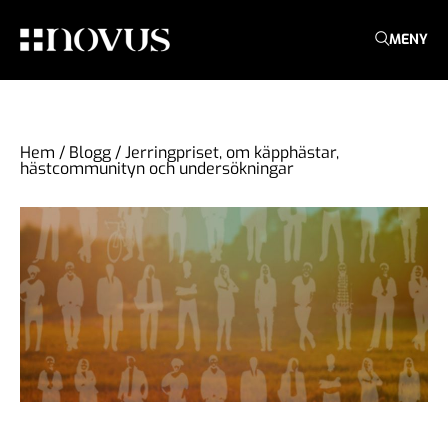
MENY
Hem
/
Blogg
/
Jerringpriset, om käpphästar,
hästcommunityn och undersökningar