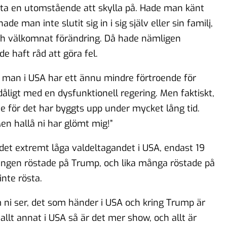
hitta en utomstående att skylla på. Hade man känt
de man inte slutit sig in i sig själv eller sin familj,
 och välkomnat förändring. Då hade nämligen
e haft råd att göra fel.
 man i USA har ett ännu mindre förtroende för
 dåligt med en dysfunktionell regering. Men faktiskt,
te för det har byggts upp under mycket lång tid.
en hallå ni har glömt mig!”
det extremt låga valdeltagandet i USA, endast 19
ingen röstade på Trump, och lika många röstade på
inte rösta.
 ni ser, det som händer i USA och kring Trump är
llt annat i USA så är det mer show, och allt är