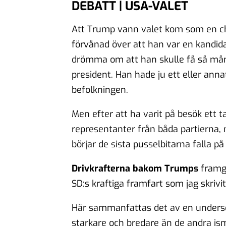
DEBATT | USA-VALET
Att Trump vann valet kom som en choc
förvånad över att han var en kandida
drömma om att han skulle få så många
president. Han hade ju ett eller ann
befolkningen.
Men efter att ha varit på besök ett 
representanter från båda partierna,
börjar de sista pusselbitarna falla på 
Drivkrafterna bakom Trumps
framgå
SD:s kraftiga framfart som jag skrivi
Här sammanfattas det av en undersö
starkare och bredare än de andra is