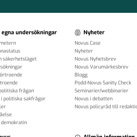
 egna undersökningar
Nyheter
ometern
Novus Case
onastatus
Nyheter
h säkerhetsläget
Novus Nyhetsbrev
sökningar
Novus Varumärkesbrev
förtroende
Blogg
rtroende
Podd-Novus Sanity Check
politiska frågan
Seminarier/webbinarier
 i politiska sakfrågor
Novus i debatten
ler
Novus policyråd till redakti
tåelse
 demokratin