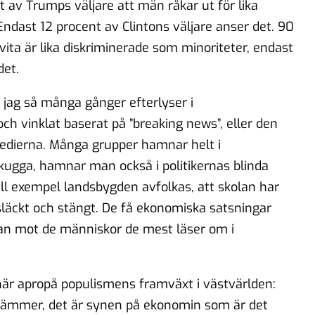
 av Trumps väljare att män råkar ut för lika
ndast 12 procent av Clintons väljare anser det. 90
vita är lika diskriminerade som minoriteter, endast
det.
 jag så många gånger efterlyser i
ch vinklat baserat på ”breaking news”, eller den
 medierna. Många grupper hamnar helt i
gga, hamnar man också i politikernas blinda
till exempel landsbygden avfolkas, att skolan har
släckt och stängt. De få ekonomiska satsningar
tan mot de människor de mest läser om i
 här apropå populismens framväxt i västvärlden:
t stämmer, det är synen på ekonomin som är det