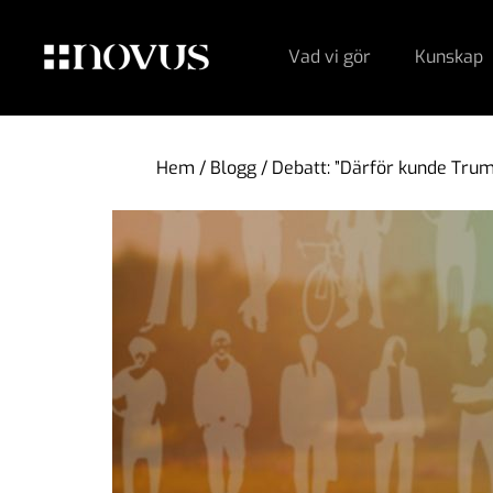
Vad vi gör
Kunskap
Hem
/
Blogg
/
Debatt: ”Därför kunde Trum