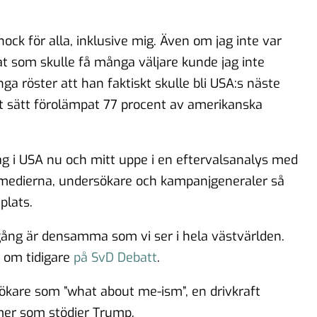
k för alla, inklusive mig. Även om jag inte var
t som skulle få många väljare kunde jag inte
 röster att han faktiskt skulle bli USA:s näste
at sätt förolämpat 77 procent av amerikanska
tag i USA nu och mitt uppe i en eftervalsanalys med
 medierna, undersökare och kampanjgeneraler så
plats.
ng är densamma som vi ser i hela västvärlden.
t om tidigare
på SvD Debatt
.
kare som ”what about me-ism”, en drivkraft
mer som stödjer Trump.