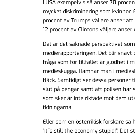
I USA exempelvis så anser 70 procent
mycket diskriminering som kvinnor. E
procent av Trumps väljare anser att 
12 procent av Clintons väljare anser 
Det är det saknade perspektivet som
medierapporteringen. Det blir snävt o
fråga som för tillfället är glödhet i
medieskugga. Hamnar man i mediesku
fläck. Samtidigt ser dessa personer 
slut på pengar samt att polisen har 
som sker är inte riktade mot dem u
tidningarna.
Eller som en österrikisk forskare sa
”It¨s still the economy stupid!”. De