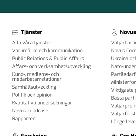
Tjänster
Novus
Alla våra tjänster
Väljarbar
Varumärke och kommunikation
Novus Cor
Public Relations & Public Affairs
Ukraina oc
Affärs- och verksamhetsutveckling
Nato-under
Kund-, medlems- och
Partiledar
medarbetarrelationer
Ministerfö
Samhällsutveckling
Viktigaste 
Politik och opinion
Bästa parti
Kvalitativa undersökningar
Väljarprofi
Novus kundcase
Väljarförs
Rapporter
Länge leve