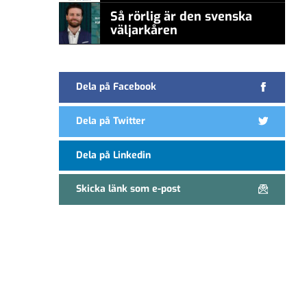
Så rörlig är den svenska
väljarkåren
Dela på Facebook
Dela på Twitter
Dela på Linkedin
Skicka länk som e-post