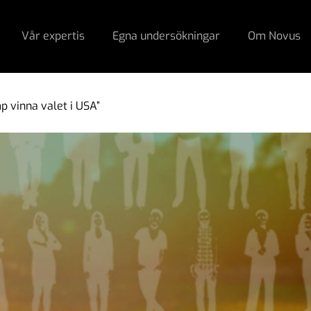
Vår expertis
Egna undersökningar
Om Novus
p vinna valet i USA”