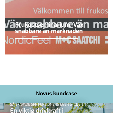
Frukostseminarium: Väx
snabbare än marknaden
Novus kundcase
SÅ SKAPADE SPP PENSIONENS EGEN STUDENT
En viktig drivkraft i