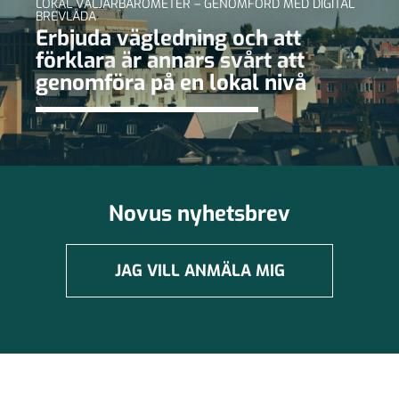
LOKAL VÄLJARBAROMETER – GENOMFÖRD MED DIGITAL
BREVLÅDA
Erbjuda vägledning och att
förklara är annars svårt att
genomföra på en lokal nivå
Novus nyhetsbrev
JAG VILL ANMÄLA MIG