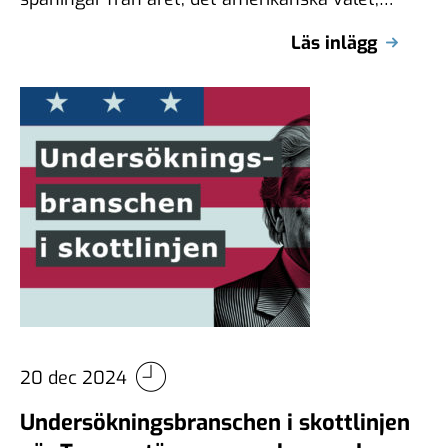
hur medierna påverkade utfallet och ett nytt
Läs inlägg
medielandskap. …
20 dec 2024
Undersökningsbranschen i skottlinjen