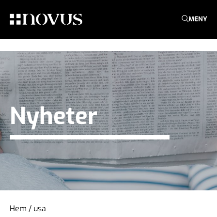
MENY
Nyheter
Hem
/
usa