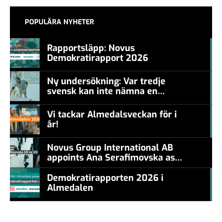
POPULÄRA NYHETER
Rapportsläpp: Novus
Demokratirapport 2026
#457a7b
Ny undersökning: Var tredje
svensk kan inte nämna en
#457a7b
levande konstnär
Vi tackar Almedalsveckan för i
år!
#457a7b
Novus Group International AB
appoints Ana Serafimovska as
new CEO
Demokratirapporten 2026 i
Almedalen
#457a7b