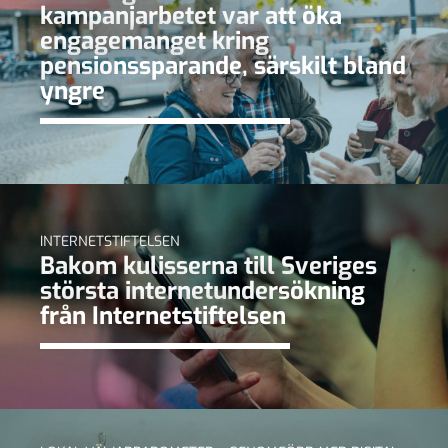
kampanjarbetet var att öka
engagemanget kring
pensionssparande, särskilt bland
yngre
INTERNETSTIFTELSEN
Bakom kulisserna till Sveriges
största internetundersökning
från Internetstiftelsen