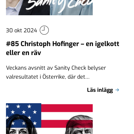
30 okt 2024
#85 Christoph Hofinger – en igelkott
eller en räv
Veckans avsnitt av Sanity Check belyser
valresultatet i Österrike, där det
högerextrema Frihetspartiet (FPÖ) fick flest
Läs inlägg
röster, vilket väckte stor …