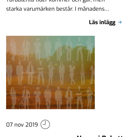
starka varumärken består. I månadens
Novus bjuder in påminner Pia Rosin om hur
Läs inlägg
viktigt …
07 nov 2019