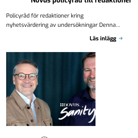
Novus policyråd till redaktioner
Policyråd för redaktioner kring
nyhetsvärdering av undersökningar Denna
guide är fri att använda och utgå från som
Läs inlägg
egen stomme. Viktigt …