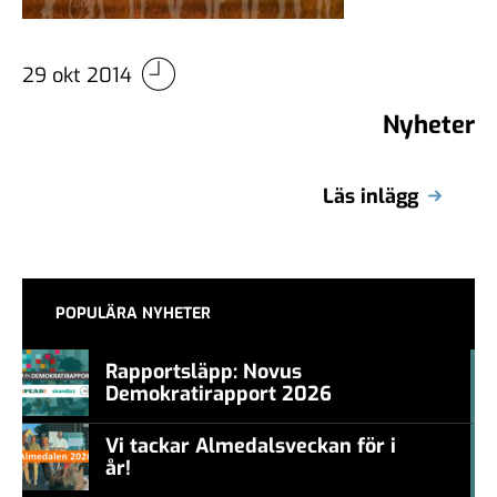
29 okt 2014
Nyheter
Läs inlägg
POPULÄRA NYHETER
Rapportsläpp: Novus
Demokratirapport 2026
#457a7b
Vi tackar Almedalsveckan för i
år!
#457a7b