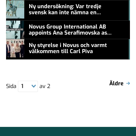
Ny undersökning: Var tredje
svensk kan inte nämna en
#457a7b
levande konstnär
Novus Group International AB
appoints Ana Serafimovska as
new CEO
Ny styrelse i Novus och varmt
välkommen till Carl Piva
#457a7b
Äldre
Sida
1
av
2