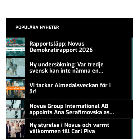
POPULÄRA NYHETER
Rapportsläpp: Novus
Demokratirapport 2026
#457a7b
Ny undersökning: Var tredje
svensk kan inte nämna en
#457a7b
levande konstnär
Vi tackar Almedalsveckan för i
år!
#457a7b
Novus Group International AB
appoints Ana Serafimovska as
new CEO
Ny styrelse i Novus och varmt
välkommen till Carl Piva
#457a7b