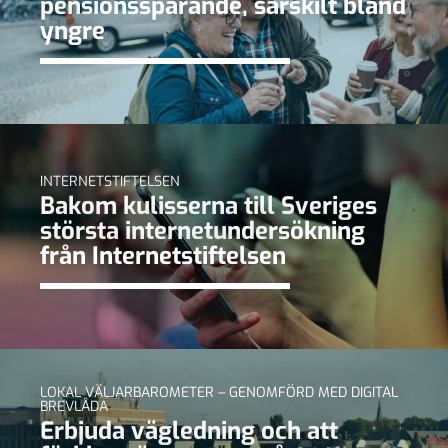
pensionssparande, särskilt bland
yngre
INTERNETSTIFTELSEN
Bakom kulisserna till Sveriges
största internetundersökning
från Internetstiftelsen
LOKAL VÄLJARBAROMETER – GENOMFÖRD MED DIGITAL
BREVLÅDA
Erbjuda vägledning och att