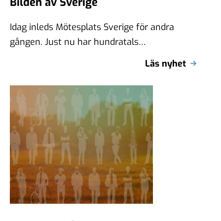
Bilden av Sverige
Idag inleds Mötesplats Sverige för andra
gången. Just nu har hundratals
kommunikatörer, vd:ar och innovatörer
Läs nyhet
samlats i Umeå för att …