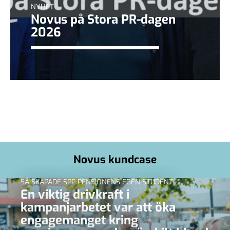
NYHET
Novus på Stora PR-dagen
2026
Novus kundcase
SÅ SKAPADE SPP PENSIONENS EGEN STUDENT
En viktig drivkraft i
kampanjarbetet var att öka
engagemanget kring