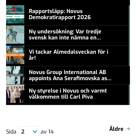
Rapportsläpp: Novus
Demokratirapport 2026
#457a7b
Ny undersökning: Var tredje
svensk kan inte nämna en
#457a7b
levande konstnär
Vi tackar Almedalsveckan för i
år!
#457a7b
Novus Group International AB
appoints Ana Serafimovska as
new CEO
Ny styrelse i Novus och varmt
välkommen till Carl Piva
#457a7b
Äldre
Sida
2
av
14