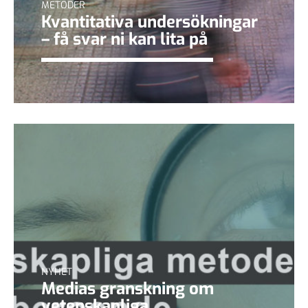
METODER
Kvantitativa undersökningar
– få svar ni kan lita på
NYHET
Medias granskning om
vetenskapliga