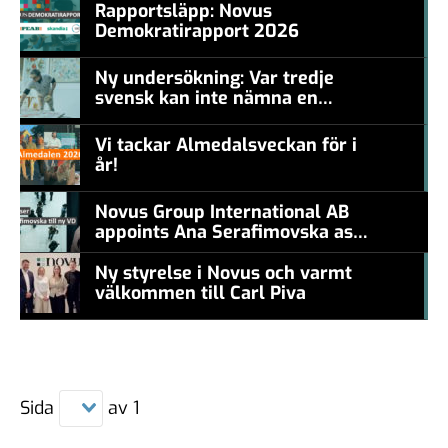
Rapportsläpp: Novus
Demokratirapport 2026
#457a7b
Ny undersökning: Var tredje
svensk kan inte nämna en
#457a7b
levande konstnär
Vi tackar Almedalsveckan för i
år!
#457a7b
Novus Group International AB
appoints Ana Serafimovska as
new CEO
Ny styrelse i Novus och varmt
välkommen till Carl Piva
#457a7b
Sida
av
1