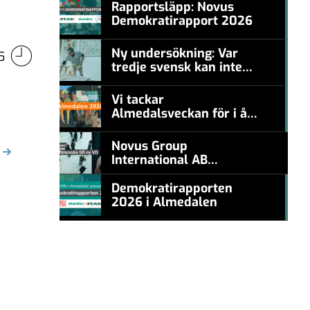
Rapportsläpp: Novus
Demokratirapport 2026
#457a7b
Ny undersökning: Var
5
tredje svensk kan inte
#457a7b
nämna en levande
konstnär
Vi tackar
Almedalsveckan för i år!
#457a7b
Novus Group
International AB
appoints Ana
Serafimovska as new
Demokratirapporten
CEO
2026 i Almedalen
#457a7b