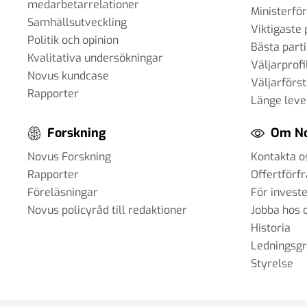
medarbetarrelationer
Ministerfö
Samhällsutveckling
Viktigaste 
Politik och opinion
Bästa parti
Kvalitativa undersökningar
Väljarprofi
Novus kundcase
Väljarförs
Rapporter
Länge leve
Forskning
Om N
Novus Forskning
Kontakta o
Rapporter
Offertförf
Föreläsningar
För invest
Novus policyråd till redaktioner
Jobba hos 
Historia
Ledningsg
Styrelse