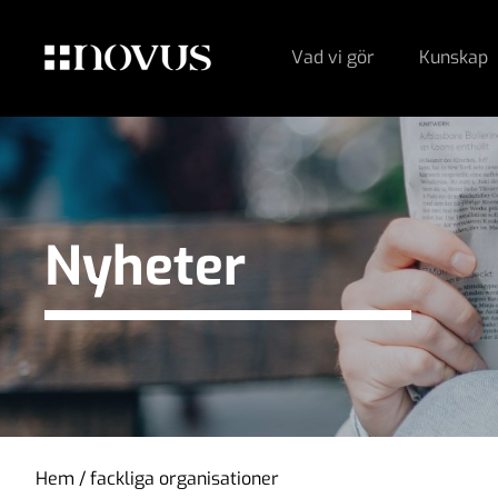
Vad vi gör
Kunskap
Nyheter
Hem
/
fackliga organisationer