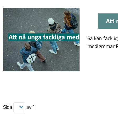
Att 
At
Så kan fackli
medlemmar På
arbetsgivaror
Sida
av
1