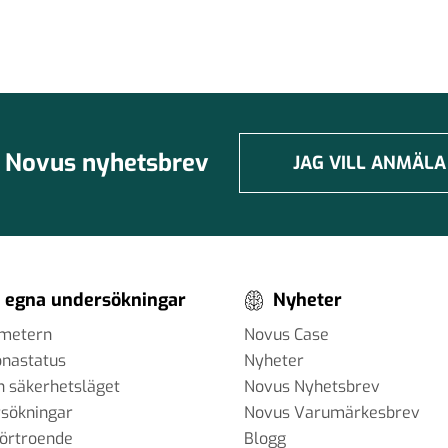
Novus nyhetsbrev
JAG VILL ANMÄLA
 egna undersökningar
Nyheter
ometern
Novus Case
onastatus
Nyheter
h säkerhetsläget
Novus Nyhetsbrev
sökningar
Novus Varumärkesbrev
förtroende
Blogg