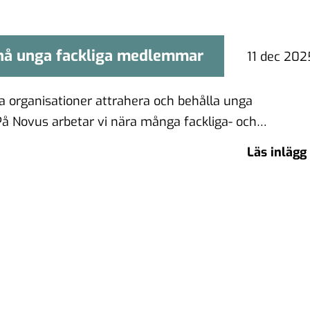
nå unga fackliga medlemmar
t nå unga fackliga medlemmar
11 dec 202
ga organisationer attrahera och behålla unga
 Novus arbetar vi nära många fackliga- och
ganisationer i en …
Läs inlägg