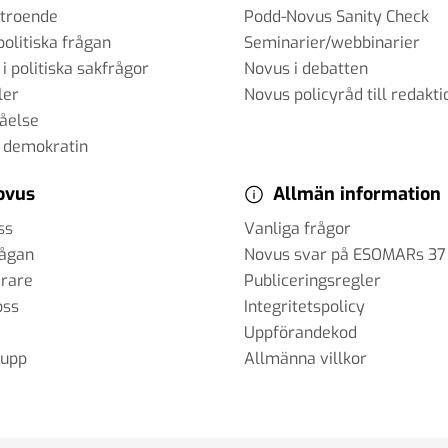
rtroende
Podd-Novus Sanity Check
politiska frågan
Seminarier/webbinarier
 i politiska sakfrågor
Novus i debatten
ler
Novus policyråd till redakti
tåelse
 demokratin
ovus
Allmän information
ss
Vanliga frågor
rågan
Novus svar på ESOMARs 37
erare
Publiceringsregler
oss
Integritetspolicy
Uppförandekod
rupp
Allmänna villkor