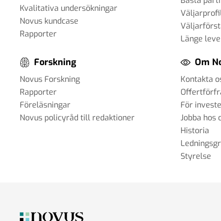
Bästa parti
Kvalitativa undersökningar
Väljarprofi
Novus kundcase
Väljarförs
Rapporter
Länge leve
Forskning
Om N
Novus Forskning
Kontakta o
Rapporter
Offertförf
Föreläsningar
För invest
Novus policyråd till redaktioner
Jobba hos 
Historia
Ledningsg
Styrelse