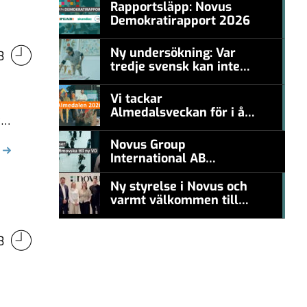
Rapportsläpp: Novus
Demokratirapport 2026
#457a7b
Ny undersökning: Var
3
tredje svensk kan inte
#457a7b
nämna en levande
konstnär
Vi tackar
Almedalsveckan för i år!
t
#457a7b
Novus Group
International AB
appoints Ana
Serafimovska as new
Ny styrelse i Novus och
CEO
varmt välkommen till
#457a7b
Carl Piva
3