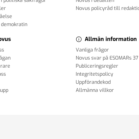
 i politiska sakfrågor
Novus i debatten
ler
Novus policyråd till redakti
tåelse
 demokratin
ovus
Allmän information
ss
Vanliga frågor
rågan
Novus svar på ESOMARs 37
erare
Publiceringsregler
oss
Integritetspolicy
Uppförandekod
rupp
Allmänna villkor