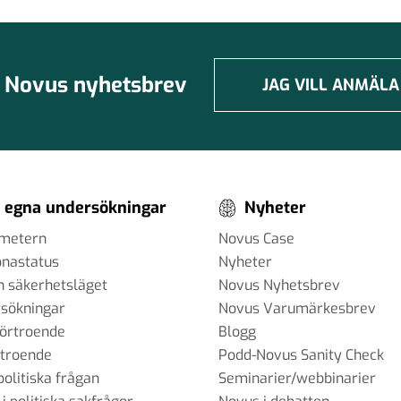
Novus nyhetsbrev
JAG VILL ANMÄLA
 egna undersökningar
Nyheter
ometern
Novus Case
onastatus
Nyheter
h säkerhetsläget
Novus Nyhetsbrev
sökningar
Novus Varumärkesbrev
förtroende
Blogg
rtroende
Podd-Novus Sanity Check
politiska frågan
Seminarier/webbinarier