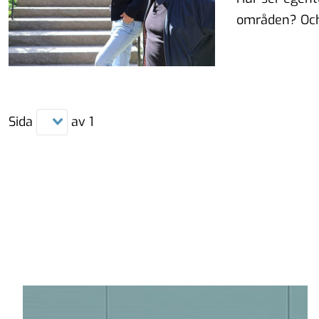
områden? Och
Sida
av
1