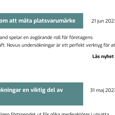
nom att mäta platsvarumärke
genom att mäta platsvarumärke
21 jun 202
land spelar en avgörande roll för företagens
ft. Novus undersökningar är ett perfekt verktyg för at
Läs nyhet
kningar en viktig del av
dersökningar en viktig del av
31 maj 202
Järvaveckan
igen förtroendet ut för olika medieaktörer i utsatta