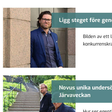
Ligg steget före ge
Ligg steget före 
Bilden av ett 
konkurrenskra
bygga …
Novus unika undersö
Novus unika un
Järvaveckan
Hur ser egentl