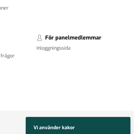
oner
För panelmedlemmar
Inloggningssida
 frågor
Vi använder kakor