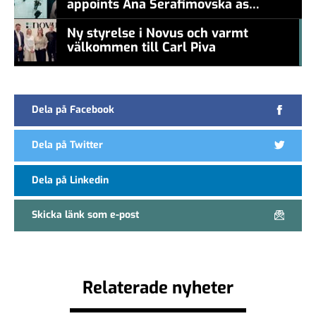
appoints Ana Serafimovska as
new CEO
Ny styrelse i Novus och varmt
välkommen till Carl Piva
#457a7b
Dela på Facebook
Dela på Twitter
Dela på Linkedin
Skicka länk som e-post
Relaterade nyheter