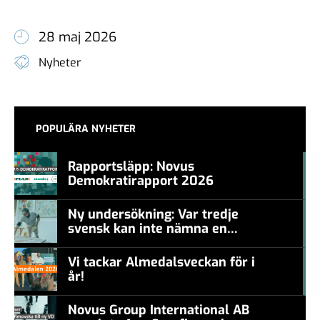
28 maj 2026
Nyheter
POPULÄRA NYHETER
Rapportsläpp: Novus
Demokratirapport 2026
#457a7b
Ny undersökning: Var tredje
svensk kan inte nämna en
#457a7b
levande konstnär
Vi tackar Almedalsveckan för i
år!
#457a7b
Novus Group International AB