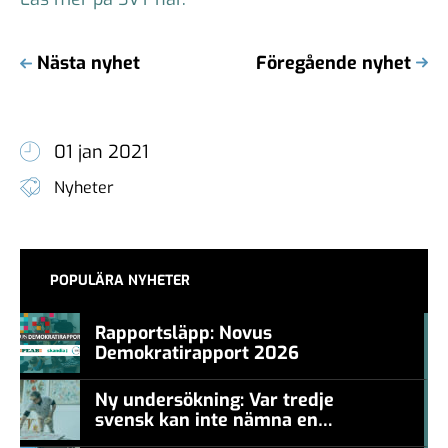
Nästa nyhet
Föregående nyhet
01 jan 2021
Nyheter
POPULÄRA NYHETER
Rapportsläpp: Novus
Demokratirapport 2026
#457a7b
Ny undersökning: Var tredje
svensk kan inte nämna en
#457a7b
levande konstnär