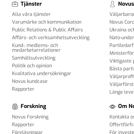
Tjänster
Novus
Alla våra tjänster
Väljarbar
Varumärke och kommunikation
Novus Cor
Public Relations & Public Affairs
Ukraina oc
Affärs- och verksamhetsutveckling
Nato-under
Kund-, medlems- och
Partiledar
medarbetarrelationer
Ministerfö
Samhällsutveckling
Viktigaste 
Politik och opinion
Bästa parti
Kvalitativa undersökningar
Väljarprofi
Novus kundcase
Väljarförs
Rapporter
Länge leve
Forskning
Om N
Novus Forskning
Kontakta o
Rapporter
Offertförf
Föreläsningar
För invest