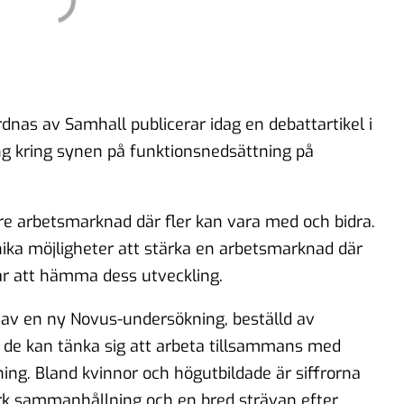
dnas av Samhall publicerar idag en debattartikel i
g kring synen på funktionsnedsättning på
dare arbetsmarknad där fler kan vara med och bidra.
nika möjligheter att stärka en arbetsmarknad där
ar att hämma dess utveckling.
av en ny Novus-undersökning, beställd av
 de kan tänka sig att arbeta tillsammans med
ng. Bland kvinnor och högutbildade är siffrorna
rk sammanhållning och en bred strävan efter