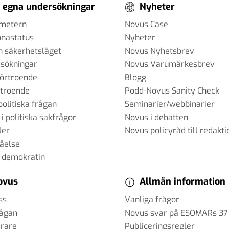
 egna undersökningar
Nyheter
ometern
Novus Case
onastatus
Nyheter
h säkerhetsläget
Novus Nyhetsbrev
sökningar
Novus Varumärkesbrev
förtroende
Blogg
rtroende
Podd-Novus Sanity Check
politiska frågan
Seminarier/webbinarier
 i politiska sakfrågor
Novus i debatten
ler
Novus policyråd till redakti
tåelse
 demokratin
ovus
Allmän information
ss
Vanliga frågor
rågan
Novus svar på ESOMARs 37
erare
Publiceringsregler