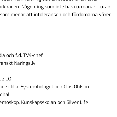
arknaden. Någonting som inte bara utmanar – utan
 som menar att intoleransen och fördomarna växer
dia och f.d. TV4-chef
venskt Näringsliv
nde LO
ande i bl.a. Systembolaget och Clas Ohlson
mhall
Demoskop, Kunskapsskolan och Silver Life