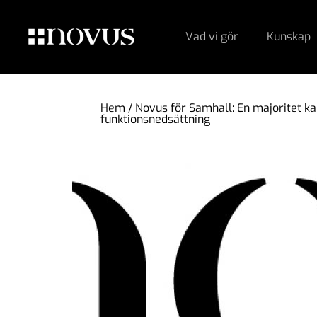
Vad vi gör
Kunskap
Hem
/
Novus för Samhall: En majoritet k
funktionsnedsättning