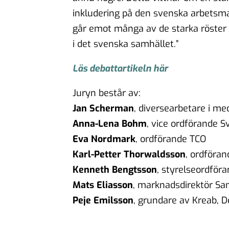
inkludering på den svenska arbetsm
går emot många av de starka röster
i det svenska samhället.”
Läs debattartikeln här
Juryn består av:
Jan Scherman
, diversearbetare i me
Anna-Lena Bohm
, vice ordförande S
Eva Nordmark
, ordförande TCO
Karl-Petter Thorwaldsson
, ordföra
Kenneth Bengtsson
, styrelseordför
Mats Eliasson
, marknadsdirektör Sa
Peje Emilsson
, grundare av Kreab, 