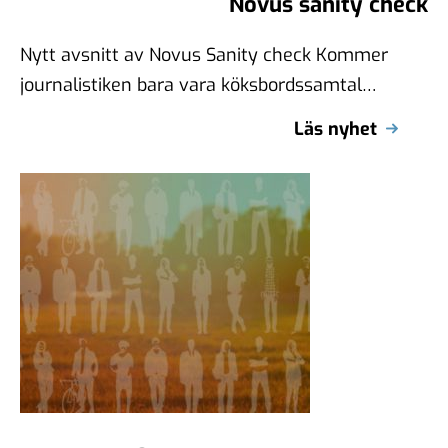
Novus sanity check
Nytt avsnitt av Novus Sanity check Kommer
journalistiken bara vara köksbordssamtal
efter Trump? Torbjörn och Brit pratar om hur
Läs nyhet
lätt …