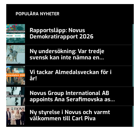
POPULÄRA NYHETER
Rapportsläpp: Novus
Demokratirapport 2026
#457a7b
Ny undersökning: Var tredje
svensk kan inte nämna en
#457a7b
levande konstnär
Vi tackar Almedalsveckan för i
år!
#457a7b
Novus Group International AB
appoints Ana Serafimovska as
new CEO
Ny styrelse i Novus och varmt
välkommen till Carl Piva
#457a7b