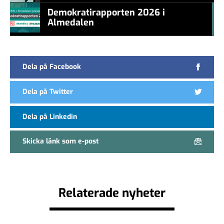
new CEO
Demokratirapporten 2026 i
Almedalen
#457a7b
Dela på Facebook
Dela på Twitter
Dela på Linkedin
Skicka länk som e-post
Relaterade nyheter