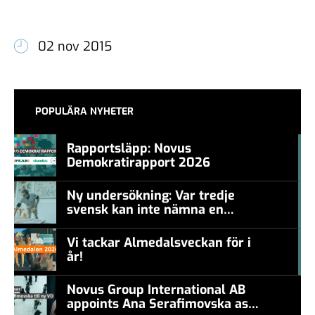
02 nov 2015
POPULÄRA NYHETER
Rapportsläpp: Novus
Demokratirapport 2026
#457a7b
Ny undersökning: Var tredje
svensk kan inte nämna en
#457a7b
levande konstnär
Vi tackar Almedalsveckan för i
år!
#457a7b
Novus Group International AB
appoints Ana Serafimovska as