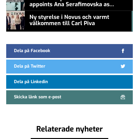
appoints Ana Serafimovska as
new CEO
Ny styrelse i Novus och varmt
välkommen till Carl Piva
#457a7b
Dela på Facebook
Dela på Twitter
Dela på Linkedin
Skicka länk som e-post
Relaterade nyheter