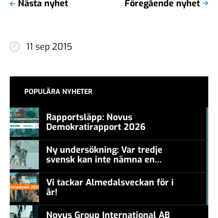
Nästa nyhet
Föregående nyhet
11 sep 2015
POPULÄRA NYHETER
Rapportsläpp: Novus
Demokratirapport 2026
#457a7b
Ny undersökning: Var tredje
svensk kan inte nämna en
#457a7b
levande konstnär
Vi tackar Almedalsveckan för i
år!
#457a7b
Novus Group International AB