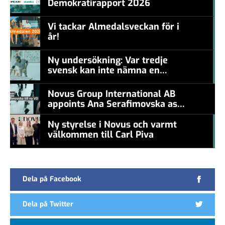
Demokratirapport 2026
#457a7b
Vi tackar Almedalsveckan för i
år!
#457a7b
Ny undersökning: Var tredje
svensk kan inte nämna en
#457a7b
levande konstnär
Novus Group International AB
appoints Ana Serafimovska as
new CEO
Ny styrelse i Novus och varmt
välkommen till Carl Piva
#457a7b
Dela på Facebook
Dela på Twitter