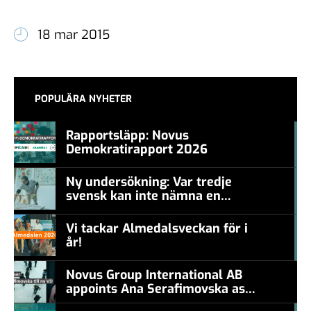
18 mar 2015
POPULÄRA NYHETER
Rapportsläpp: Novus
Demokratirapport 2026
#457a7b
Ny undersökning: Var tredje
svensk kan inte nämna en
#457a7b
levande konstnär
Vi tackar Almedalsveckan för i
år!
#457a7b
Novus Group International AB
appoints Ana Serafimovska as
new CEO