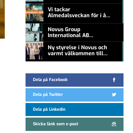
#457a7b
nämna en levande
konstnär
Vi tackar
Almedalsveckan för i år!
#457a7b
Novus Group
International AB
appoints Ana
Serafimovska as new
Ny styrelse i Novus och
CEO
varmt välkommen till
#457a7b
Carl Piva
Dela på Facebook
Dela på Twitter
Dela på Linkedin
Skicka länk som e-post