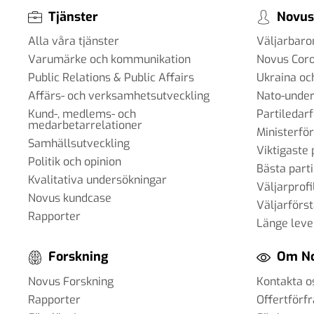
Tjänster
Novus
Alla våra tjänster
Väljarbar
Varumärke och kommunikation
Novus Cor
Public Relations & Public Affairs
Ukraina oc
Affärs- och verksamhetsutveckling
Nato-under
Kund-, medlems- och
Partiledar
medarbetarrelationer
Ministerfö
Samhällsutveckling
Viktigaste 
Politik och opinion
Bästa parti
Kvalitativa undersökningar
Väljarprofi
Novus kundcase
Väljarförs
Rapporter
Länge leve
Forskning
Om N
Novus Forskning
Kontakta o
Rapporter
Offertförf