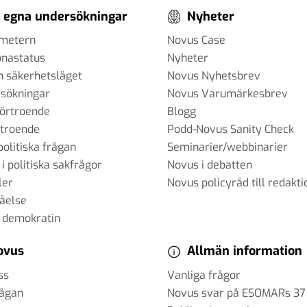
 egna undersökningar
Nyheter
ometern
Novus Case
onastatus
Nyheter
h säkerhetsläget
Novus Nyhetsbrev
sökningar
Novus Varumärkesbrev
förtroende
Blogg
rtroende
Podd-Novus Sanity Check
politiska frågan
Seminarier/webbinarier
 i politiska sakfrågor
Novus i debatten
ler
Novus policyråd till redakti
tåelse
 demokratin
ovus
Allmän information
ss
Vanliga frågor
rågan
Novus svar på ESOMARs 37