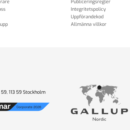
erare
Publiceringsregler
oss
Integritetspolicy
Uppförandekod
rupp
Allmänna villkor
59, 113 59 Stockholm