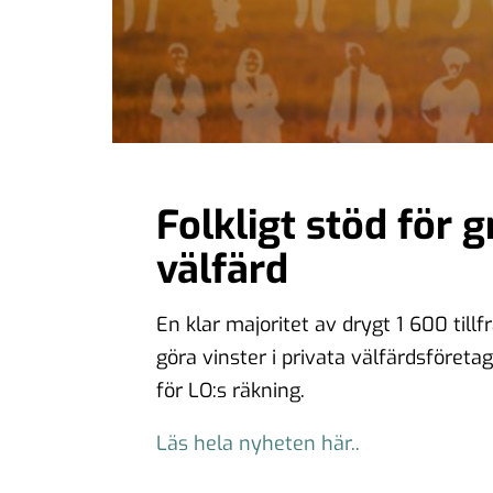
Folkligt stöd för g
välfärd
En klar majoritet av drygt 1 600 tillfr
göra vinster i privata välfärdsföret
för LO:s räkning.
Läs hela nyheten här..