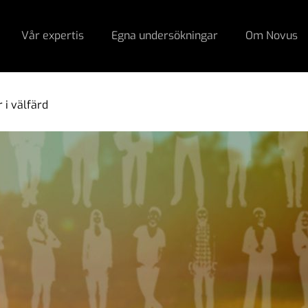
Vår expertis
Egna undersökningar
Om Novus
r i välfärd