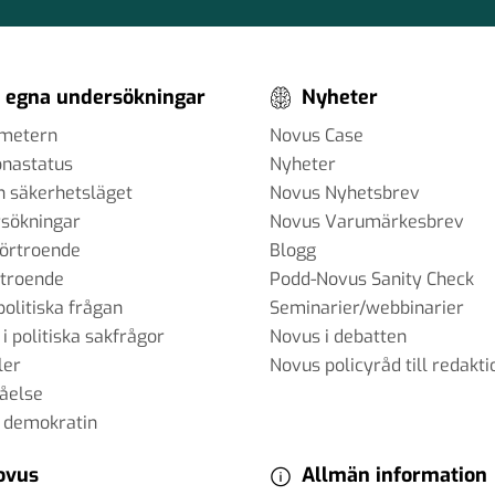
 egna undersökningar
Nyheter
ometern
Novus Case
onastatus
Nyheter
h säkerhetsläget
Novus Nyhetsbrev
sökningar
Novus Varumärkesbrev
förtroende
Blogg
rtroende
Podd-Novus Sanity Check
politiska frågan
Seminarier/webbinarier
 i politiska sakfrågor
Novus i debatten
ler
Novus policyråd till redakti
tåelse
 demokratin
ovus
Allmän information