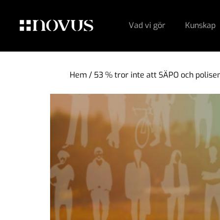
Vad vi gör
Kunskap
Hem
/
53 % tror inte att SÄPO och polise