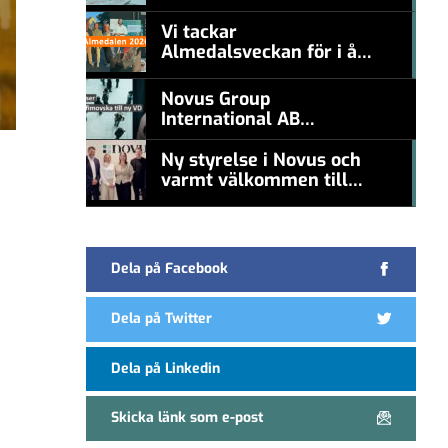
#457a7b
nämna en levande
konstnär
Vi tackar
Almedalsveckan för i år!
#457a7b
Novus Group
International AB
appoints Ana
Serafimovska as new
Ny styrelse i Novus och
CEO
varmt välkommen till
#457a7b
Carl Piva
Dela på Facebook
Dela på Twitter
Dela på Linkedin
Skicka länk som e-post