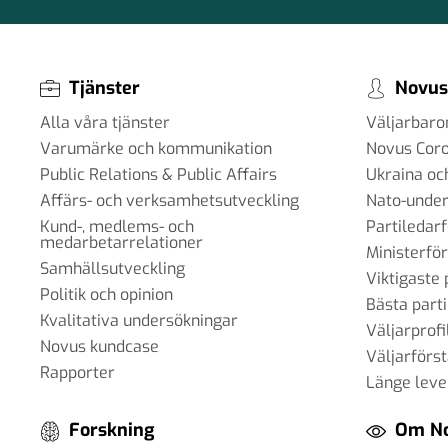
Tjänster
Novus
Alla våra tjänster
Väljarbar
Varumärke och kommunikation
Novus Cor
Public Relations & Public Affairs
Ukraina oc
Affärs- och verksamhetsutveckling
Nato-under
Kund-, medlems- och
Partiledar
medarbetarrelationer
Ministerfö
Samhällsutveckling
Viktigaste 
Politik och opinion
Bästa parti
Kvalitativa undersökningar
Väljarprofi
Novus kundcase
Väljarförs
Rapporter
Länge leve
Forskning
Om N