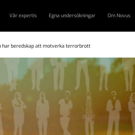
Vår expertis
Egna undersökningar
Om Novus
n har beredskap att motverka terrorbrott