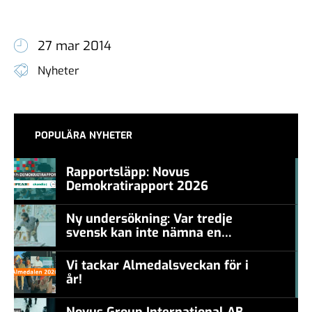
27 mar 2014
Nyheter
POPULÄRA NYHETER
Rapportsläpp: Novus
Demokratirapport 2026
#457a7b
Ny undersökning: Var tredje
svensk kan inte nämna en
#457a7b
levande konstnär
Vi tackar Almedalsveckan för i
år!
#457a7b
Novus Group International AB