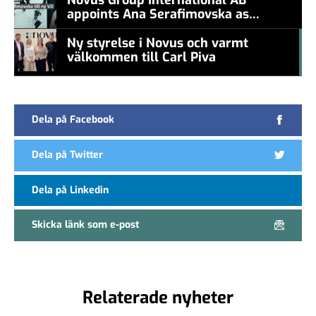
appoints Ana Serafimovska as
new CEO
Ny styrelse i Novus och varmt
välkommen till Carl Piva
#457a7b
Dela på Facebook
Dela på Twitter
Dela på Linkedin
Skicka länk som e-post
Relaterade nyheter