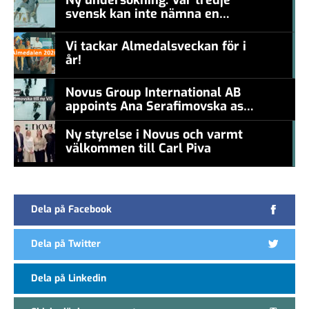
svensk kan inte nämna en
#457a7b
levande konstnär
Vi tackar Almedalsveckan för i
år!
#457a7b
Novus Group International AB
appoints Ana Serafimovska as
new CEO
Ny styrelse i Novus och varmt
välkommen till Carl Piva
#457a7b
Dela på Facebook
Dela på Twitter
Dela på Linkedin