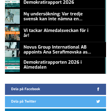
Demokratirapport 2026
#457a7b
Ny undersökning: Var tredje
svensk kan inte nämna en
#457a7b
levande konstnär
Vi tackar Almedalsveckan för i
år!
#457a7b
Novus Group International AB
appoints Ana Serafimovska as
new CEO
Demokratirapporten 2026 i
Almedalen
#457a7b
Dela på Facebook
Dela på Twitter