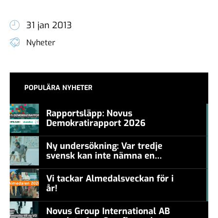
31 jan 2013
Nyheter
POPULÄRA NYHETER
Rapportsläpp: Novus
Demokratirapport 2026
#457a7b
Ny undersökning: Var tredje
svensk kan inte nämna en
#457a7b
levande konstnär
Vi tackar Almedalsveckan för i
år!
#457a7b
Novus Group International AB