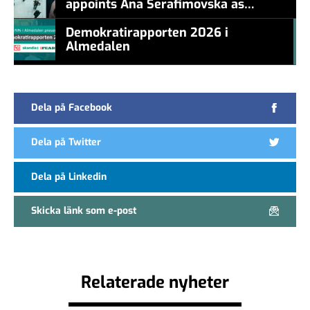
appoints Ana Serafimovska as
new CEO
Demokratirapporten 2026 i
Almedalen
#457a7b
Dela på Facebook
Dela på Twitter
Dela på Linkedin
Skicka länk som e-post
Relaterade nyheter