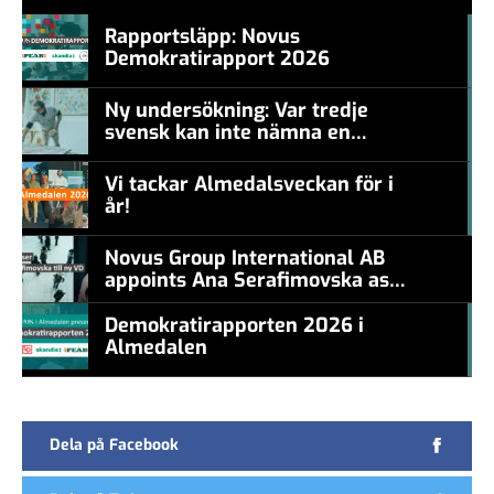
Rapportsläpp: Novus
Demokratirapport 2026
#457a7b
Ny undersökning: Var tredje
svensk kan inte nämna en
#457a7b
levande konstnär
Vi tackar Almedalsveckan för i
år!
#457a7b
Novus Group International AB
appoints Ana Serafimovska as
new CEO
Demokratirapporten 2026 i
Almedalen
#457a7b
Dela på Facebook