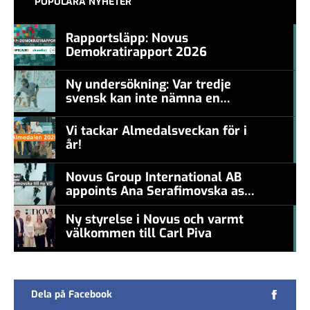
POPULÄRA NYHETER
Rapportsläpp: Novus
Demokratirapport 2026
#457a7b
Ny undersökning: Var tredje
svensk kan inte nämna en
#457a7b
levande konstnär
Vi tackar Almedalsveckan för i
år!
#457a7b
Novus Group International AB
appoints Ana Serafimovska as
new CEO
Ny styrelse i Novus och varmt
välkommen till Carl Piva
#457a7b
Dela på Facebook