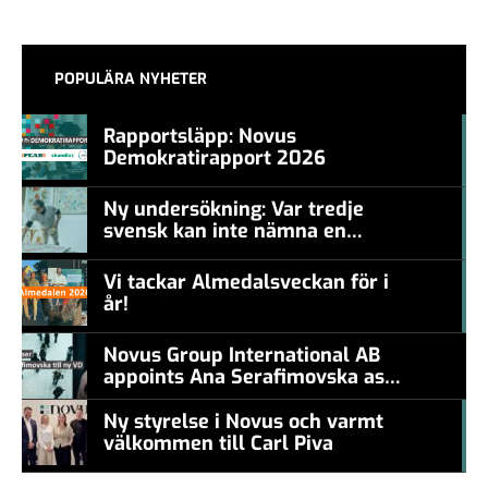
POPULÄRA NYHETER
Rapportsläpp: Novus
Demokratirapport 2026
#457a7b
Ny undersökning: Var tredje
svensk kan inte nämna en
#457a7b
levande konstnär
Vi tackar Almedalsveckan för i
år!
#457a7b
Novus Group International AB
appoints Ana Serafimovska as
new CEO
Ny styrelse i Novus och varmt
välkommen till Carl Piva
#457a7b