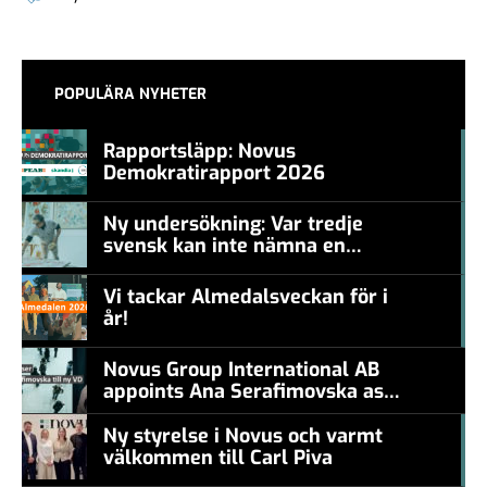
POPULÄRA NYHETER
Rapportsläpp: Novus
Demokratirapport 2026
#457a7b
Ny undersökning: Var tredje
svensk kan inte nämna en
#457a7b
levande konstnär
Vi tackar Almedalsveckan för i
år!
#457a7b
Novus Group International AB
appoints Ana Serafimovska as
new CEO
Ny styrelse i Novus och varmt
välkommen till Carl Piva
#457a7b