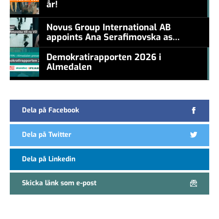
år!
#457a7b
Novus Group International AB
appoints Ana Serafimovska as
new CEO
Demokratirapporten 2026 i
Almedalen
#457a7b
Dela på Facebook
Dela på Twitter
Dela på Linkedin
Skicka länk som e-post