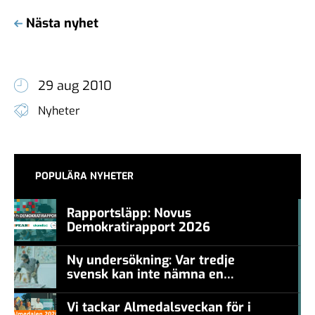
Nästa nyhet
29 aug 2010
Nyheter
POPULÄRA NYHETER
Rapportsläpp: Novus
Demokratirapport 2026
#457a7b
Ny undersökning: Var tredje
svensk kan inte nämna en
#457a7b
levande konstnär
Vi tackar Almedalsveckan för i