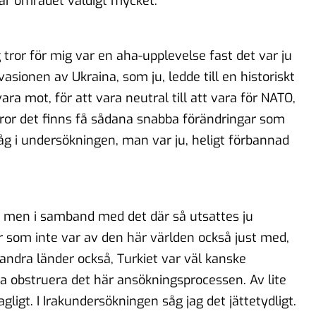
är området väldigt mycket.
 tror för mig var en aha-upplevelse fast det var ju
nvasionen av Ukraina, som ju, ledde till en historiskt
ara mot, för att vara neutral till att vara för NATO,
tror det finns få sådana snabba förändringar som
såg i undersökningen, man var ju, heligt förbannad
en men i samband med det där så utsattes ju
 som inte var av den här världen också just med,
andra länder också, Turkiet var väl kanske
öka obstruera det här ansökningsprocessen. Av lite
gligt. I Irakundersökningen såg jag det jättetydligt.