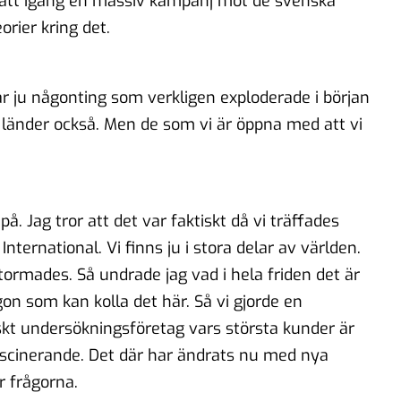
satt igång en massiv kampanj mot de svenska
orier kring det.
var ju någonting som verkligen exploderade i början
 länder också. Men de som vi är öppna med att vi
å. Jag tror att det var faktiskt då vi träffades
International. Vi finns ju i stora delar av världen.
ormades. Så undrade jag vad i hela friden det är
n som kan kolla det här. Så vi gjorde en
kt undersökningsföretag vars största kunder är
fascinerande. Det där har ändrats nu med nya
r frågorna.