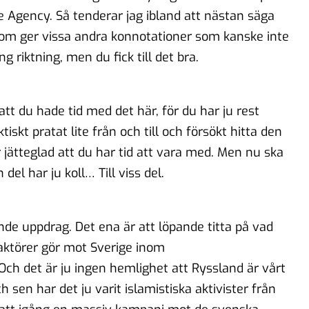
e Agency. Så tenderar jag ibland att nästan säga
som ger vissa andra konnotationer som kanske inte
g riktning, men du fick till det bra.
tt du hade tid med det här, för du har ju rest
tiskt pratat lite från och till och försökt hitta den
är jätteglad att du har tid att vara med. Men nu ska
el har ju koll… Till viss del.
nde uppdrag. Det ena är att löpande titta på vad
ktörer gör mot Sverige inom
 Och det är ju ingen hemlighet att Ryssland är vårt
 sen har det ju varit islamistiska aktivister från