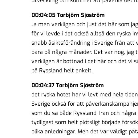
utveckling och kommer att påverka det h
00:04:05 Torbjörn Sjöström
Ja men verkligen och just det här som jag
för vi levde i det också alltså den ryska i
snabb åsiktsförändring i Sverige från att v
bara på några månader. Det var nog, jag 
verkligen är bottnad i det här och det vi 
på Ryssland helt enkelt.
00:04:37 Torbjörn Sjöström
det ryska hotet har vi levt med hela tid
Sverige också för att påverkanskampanjer
som du sa både Ryssland, Iran och några 
tydligast som helt plötsligt började förs
olika anledningar. Men det var väldigt påta