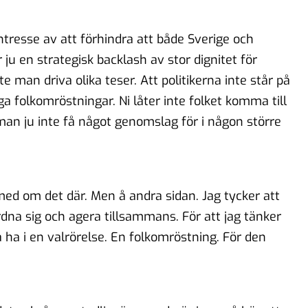
intresse av att förhindra att både Sverige och
u en strategisk backlash av stor dignitet för
e man driva olika teser. Att politikerna inte står på
nga folkomröstningar. Ni låter inte folket komma till
man ju inte få något genomslag för i någon större
 med om det där. Men å andra sidan. Jag tycker att
rdna sig och agera tillsammans. För att jag tänker
ka ha i en valrörelse. En folkomröstning. För den