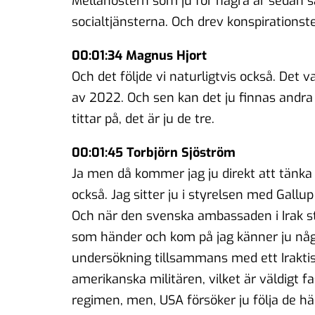
Mellanöstern som ju för några år sedan 
socialtjänsterna. Och drev konspirationste
00:01:34 Magnus Hjort
Och det följde vi naturligtvis också. Det 
av 2022. Och sen kan det ju finnas andra
tittar på, det är ju de tre.
00:01:45 Torbjörn Sjöström
Ja men då kommer jag ju direkt att tänka p
också. Jag sitter ju i styrelsen med Gallup 
Och när den svenska ambassaden i Irak st
som händer och kom på jag känner ju någo
undersökning tillsammans med ett Iraktis
amerikanska militären, vilket är väldigt 
regimen, men, USA försöker ju följa de hä