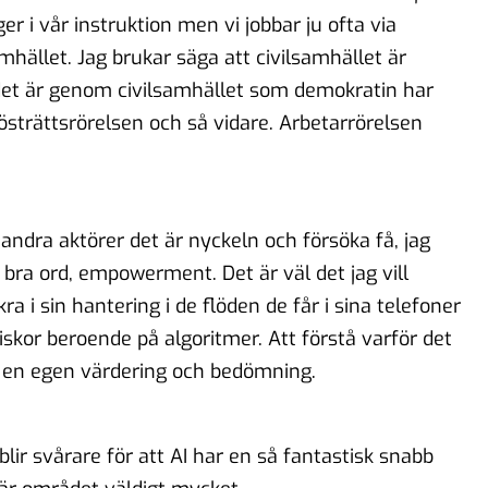
r i vår instruktion men vi jobbar ju ofta via
hället. Jag brukar säga att civilsamhället är
t det är genom civilsamhället som demokratin har
strättsrörelsen och så vidare. Arbetarrörelsen
ndra aktörer det är nyckeln och försöka få, jag
 bra ord, empowerment. Det är väl det jag vill
a i sin hantering i de flöden de får i sina telefoner
niskor beroende på algoritmer. Att förstå varför det
 en egen värdering och bedömning.
blir svårare för att AI har en så fantastisk snabb