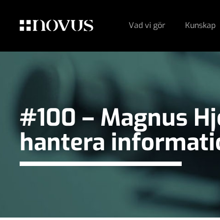
Vad vi gör
Kunskap
#100 – Magnus Hjo
hantera informat