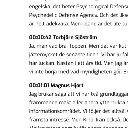
engelska, det heter Psychological Defens
Psychedelic Defense Agency. Och det lik
är helt adekvata. Men ibland är det lite tun
00:00:42 Torbjörn Sjöström
Ja, men vad bra. Toppen. Men det var kul a
jättemycket de senaste tiden. Vi har ju fak
här luckan. Nästan i ett års tid. Men jag 
vi inte börja med vad myndigheten gör. En d
00:01:01 Magnus Hjort
Jag brukar säga att vi har två grundlägga
främmande makt eller andra ytterhukta a
informationsområdet. Vi följer det alltså.
främsta intresse. Men Kina, Iran också. Och