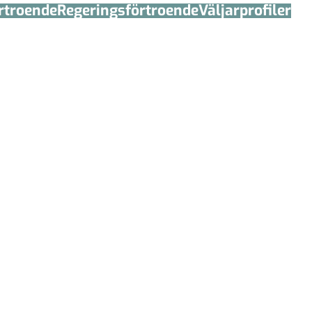
örtroende
Regerings­förtroende
Väljarprofiler