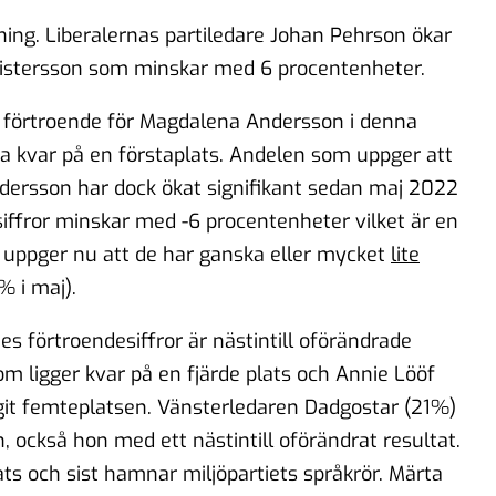
tning. Liberalernas partiledare Johan Pehrson ökar
istersson som minskar med 6 procentenheter.
t förtroende för Magdalena Andersson i denna
ga kvar på en förstaplats. Andelen som uppger att
dersson har dock ökat signifikant sedan maj 2022
iffror minskar med -6 procentenheter vilket är en
ler uppger nu att de har ganska eller mycket
lite
 i maj).
s förtroendesiffror är nästintill oförändrade
 ligger kvar på en fjärde plats och Annie Lööf
git femteplatsen. Vänsterledaren Dadgostar (21%)
, också hon med ett nästintill oförändrat resultat.
ts och sist hamnar miljöpartiets språkrör. Märta