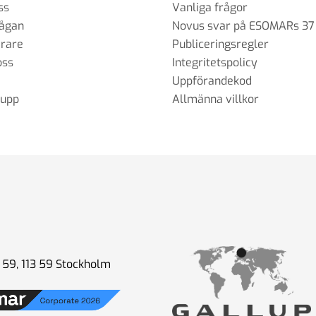
ss
Vanliga frågor
rågan
Novus svar på ESOMARs 37
erare
Publiceringsregler
oss
Integritetspolicy
Uppförandekod
rupp
Allmänna villkor
59, 113 59 Stockholm