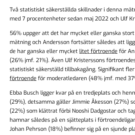
Två statistiskt säkerställda skillnader i denna mä
med 7 procentenheter sedan maj 2022 och Ulf Kr
56% uppger att det har mycket eller ganska stor
mätning och Andersson fortsätter således att lig
de har ganska eller mycket
litet förtroende
för An
(26% jmf. 21%). Även Ulf Kristerssons förtroendes
statistiskt säkerställd tillbakagång. Signifikant f
förtroende
för moderatledaren (48% jmf. med 37%
Ebba Busch ligger kvar på en tredjeplats och henne
(29%), detsamma gäller Jimmie Åkesson (27%) som
(22%) som klättrat förbi Nooshi Dadgostar och ta
hamnar således på en sjätteplats i förtroendeligan
Johan Pehrson (18%) befinner sig på en sjunde pla