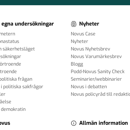
 egna undersökningar
Nyheter
ometern
Novus Case
onastatus
Nyheter
h säkerhetsläget
Novus Nyhetsbrev
sökningar
Novus Varumärkesbrev
förtroende
Blogg
rtroende
Podd-Novus Sanity Check
politiska frågan
Seminarier/webbinarier
 i politiska sakfrågor
Novus i debatten
ler
Novus policyråd till redakti
tåelse
 demokratin
ovus
Allmän information