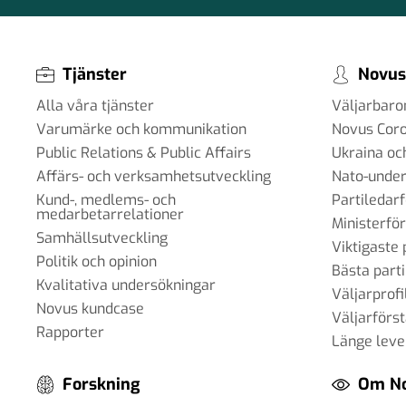
Tjänster
Novus
Alla våra tjänster
Väljarbar
Varumärke och kommunikation
Novus Cor
Public Relations & Public Affairs
Ukraina oc
Affärs- och verksamhetsutveckling
Nato-under
Kund-, medlems- och
Partiledar
medarbetarrelationer
Ministerfö
Samhällsutveckling
Viktigaste 
Politik och opinion
Bästa parti
Kvalitativa undersökningar
Väljarprofi
Novus kundcase
Väljarförs
Rapporter
Länge leve
Forskning
Om N