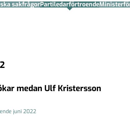
tiska sakfrågor
Partiledar­förtroende
Minister­­f
22
ökar medan Ulf Kristersson
oende juni 2022