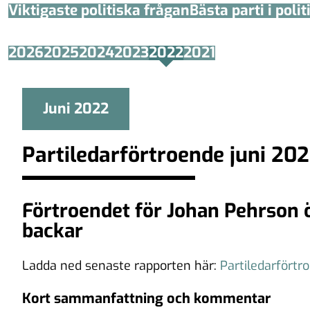
Viktigaste politiska frågan
Bästa parti i poli
2026
2025
2024
2023
2022
2021
Juni 2022
Partiledarförtroende juni 20
Förtroendet för Johan Pehrson 
backar
Ladda ned senaste rapporten här:
Partiledarförtr
Kort sammanfattning och kommentar