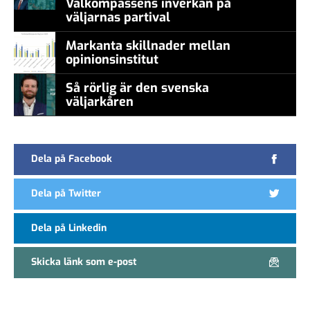
Valkompassens inverkan på
väljarnas partival
Markanta skillnader mellan
opinionsinstitut
Så rörlig är den svenska
väljarkåren
Dela på Facebook
Dela på Twitter
Dela på Linkedin
Skicka länk som e-post