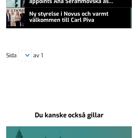
appoints Ana Serafimovska as
new CEO
Ny styrelse i Novus och varmt
välkommen till Carl Piva
#457a7b
Sida
av
1
Du kanske också gillar