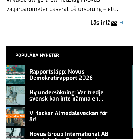
väljarbarometer baserat på ursprung – ett
mått vi följer löpande, men som …
Läs inlägg
POPULÄRA NYHETER
Rapportsläpp: Novus
Demokratirapport 2026
#457a7b
Ny undersökning: Var tredje
svensk kan inte nämna en
#457a7b
levande konstnär
Vi tackar Almedalsveckan för i
år!
#457a7b
Novus Group International AB