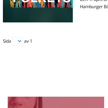
Hamburger Bö
Sida
av
1