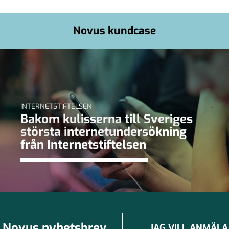
Novus kundcase
INTERNETSTIFTELSEN
Bakom kulisserna till Sveriges
största internetundersökning
från Internetstiftelsen
Novus nyhetsbrev
JAG VILL ANMÄLA