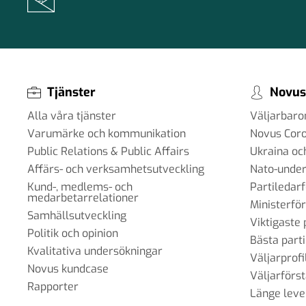
Tjänster
Novus
Alla våra tjänster
Väljarbar
Varumärke och kommunikation
Novus Cor
Public Relations & Public Affairs
Ukraina oc
Affärs- och verksamhetsutveckling
Nato-under
Kund-, medlems- och
Partiledar
medarbetarrelationer
Ministerfö
Samhällsutveckling
Viktigaste 
Politik och opinion
Bästa parti
Kvalitativa undersökningar
Väljarprofi
Novus kundcase
Väljarförs
Rapporter
Länge leve