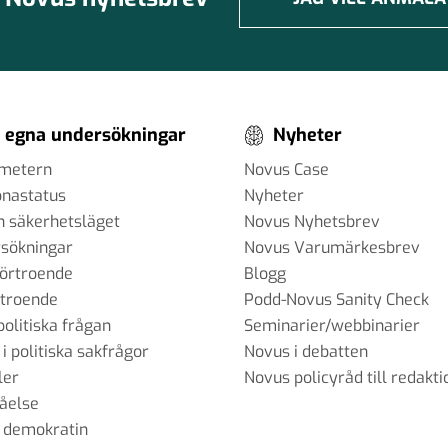
 egna undersökningar
Nyheter
ometern
Novus Case
onastatus
Nyheter
h säkerhetsläget
Novus Nyhetsbrev
sökningar
Novus Varumärkesbrev
förtroende
Blogg
rtroende
Podd-Novus Sanity Check
politiska frågan
Seminarier/webbinarier
 i politiska sakfrågor
Novus i debatten
ler
Novus policyråd till redakti
tåelse
 demokratin