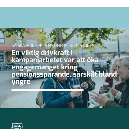
SÅ SKAPADE SPP PENSIONENS EGEN STUDENT
En viktig drivkraft i
kampanjarbetet var att öka
engagemanget kring
pensionssparande, särskilt bland
yngre