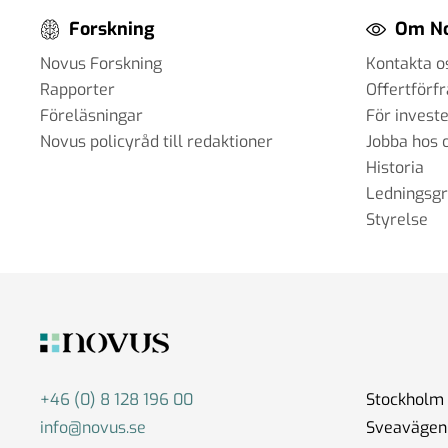
Forskning
Om N
Novus Forskning
Kontakta o
Rapporter
Offertförf
Föreläsningar
För invest
Novus policyråd till redaktioner
Jobba hos 
Historia
Ledningsg
Styrelse
+46 (0) 8 128 196 00
Stockholm
info@novus.se
Sveavägen 