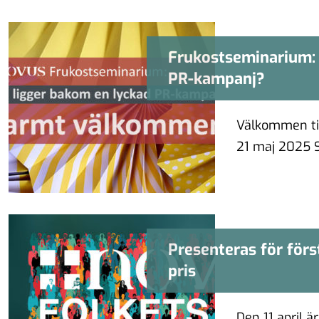
Frukostseminarium: 
Frukostsem
PR-kampanj?
Välkommen til
21 maj 2025 Se
Presenteras för för
Presenteras för f
pris
Den 11 april ä