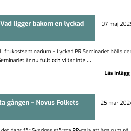
Vad ligger bakom en lyckad
inarium: Vad ligger bakom en
07 maj 202
lyckad PR-kampanj?
l frukostseminarium – Lyckad PR Seminariet hölls de
minariet är nu fullt och vi tar inte …
Läs inlägg
sta gången – Novus Folkets
örsta gången – Novus Folkets
25 mar 202
pris
r det dags för Sveriges största PR-gala att äga rum på