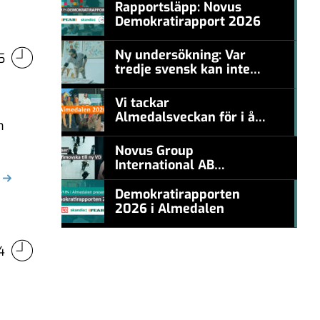
Rapportsläpp: Novus
Demokratirapport 2026
#457a7b
Ny undersökning: Var
5
tredje svensk kan inte
#457a7b
nämna en levande
konstnär
Vi tackar
Almedalsveckan för i år!
n
#457a7b
Novus Group
International AB
appoints Ana
Serafimovska as new
Demokratirapporten
CEO
2026 i Almedalen
#457a7b
4