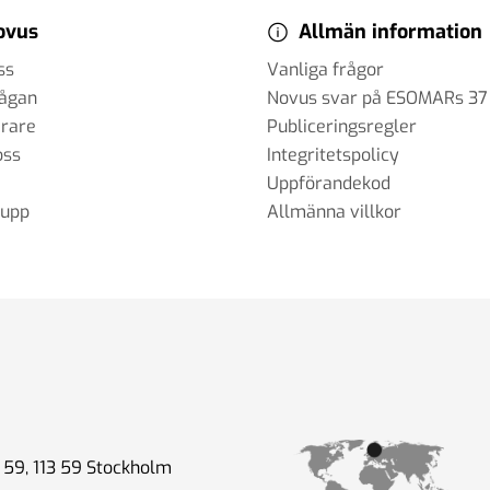
ovus
Allmän information
ss
Vanliga frågor
rågan
Novus svar på ESOMARs 37
erare
Publiceringsregler
oss
Integritetspolicy
Uppförandekod
rupp
Allmänna villkor
59, 113 59 Stockholm