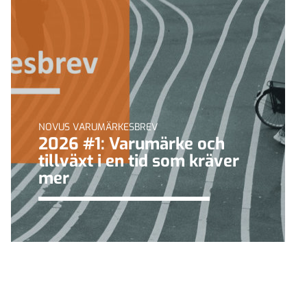
NOVUS VARUMÄRKESBREV
2026 #1: Varumärke och
tillväxt i en tid som kräver
mer