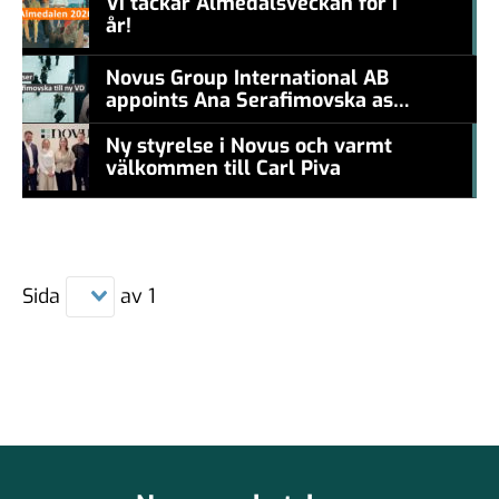
Vi tackar Almedalsveckan för i
år!
#457a7b
Novus Group International AB
appoints Ana Serafimovska as
new CEO
Ny styrelse i Novus och varmt
välkommen till Carl Piva
#457a7b
Sida
av
1