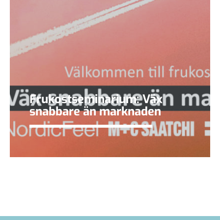
Frukostseminarium: Väx
snabbare än marknaden