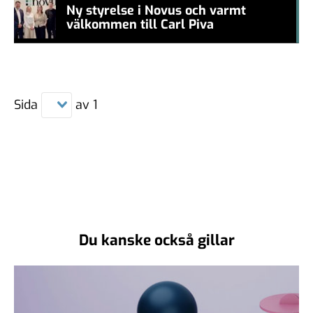
Ny styrelse i Novus och varmt
välkommen till Carl Piva
#457a7b
Sida
av
1
Du kanske också gillar