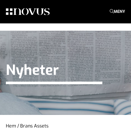
MENY
Nyheter
Hem
/
Brans Assets