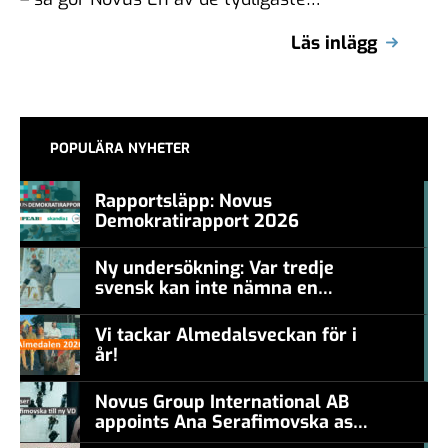
utmaningarna för varumärken …
Läs inlägg
POPULÄRA NYHETER
Rapportsläpp: Novus
Demokratirapport 2026
#457a7b
Ny undersökning: Var tredje
svensk kan inte nämna en
#457a7b
levande konstnär
Vi tackar Almedalsveckan för i
år!
#457a7b
Novus Group International AB
appoints Ana Serafimovska as
new CEO