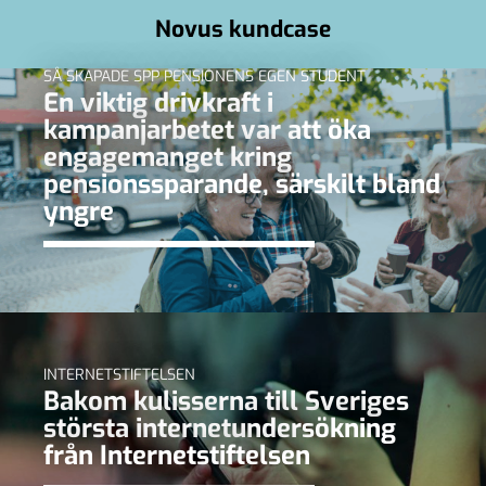
Novus kundcase
SÅ SKAPADE SPP PENSIONENS EGEN STUDENT
En viktig drivkraft i
kampanjarbetet var att öka
engagemanget kring
pensionssparande, särskilt bland
yngre
INTERNETSTIFTELSEN
Bakom kulisserna till Sveriges
största internetundersökning
från Internetstiftelsen