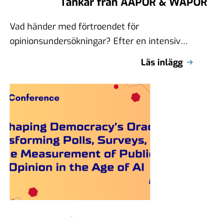
Tankar från AAPOR & WAPOR
Vad händer med förtroendet för
opinionsundersökningar? Efter en intensiv
konferensvecka i St. Louis med WAPOR och
Läs inlägg
AAPOR tar vi på …