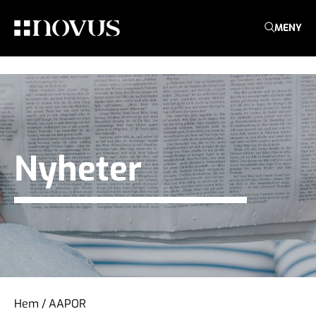
MENY
Nyheter
Hem
/
AAPOR