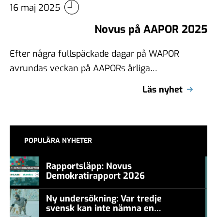
16 maj 2025
Novus på AAPOR 2025
Efter några fullspäckade dagar på WAPOR
avrundas veckan på AAPORs årliga
konferens, där Novus VD Torbjörn Sjöström
Läs nyhet
är på plats …
POPULÄRA NYHETER
Rapportsläpp: Novus
Demokratirapport 2026
#457a7b
Ny undersökning: Var tredje
svensk kan inte nämna en
#457a7b