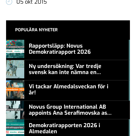
05 okt 2015
POPULÄRA NYHETER
Rapportsläpp: Novus
Demokratirapport 2026
#457a7b
Ny undersökning: Var tredje
svensk kan inte nämna en
#457a7b
levande konstnär
Vi tackar Almedalsveckan för i
år!
#457a7b
Novus Group International AB
appoints Ana Serafimovska as
new CEO
Demokratirapporten 2026 i
Almedalen