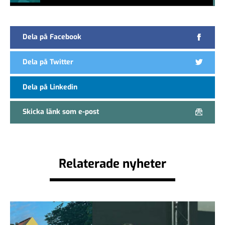
#457a7b
Dela på Facebook
Dela på Twitter
Dela på Linkedin
Skicka länk som e-post
Relaterade nyheter