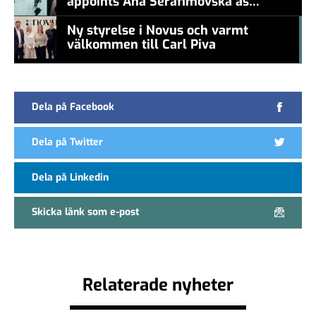
appoints Ana Serafimovska as
new CEO
Ny styrelse i Novus och varmt
välkommen till Carl Piva
#457a7b
Dela på Facebook
Dela på Twitter
Dela på Linkedin
Skicka länk som e-post
Relaterade nyheter