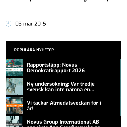
03 mar 2015
POPULÄRA NYHETER
Rapportsläpp: Novus
Demokratirapport 2026
#457a7b
Ny undersökning: Var tredje
svensk kan inte nämna en
#457a7b
levande konstnär
Vi tackar Almedalsveckan för i
år!
#457a7b
Novus Group International AB