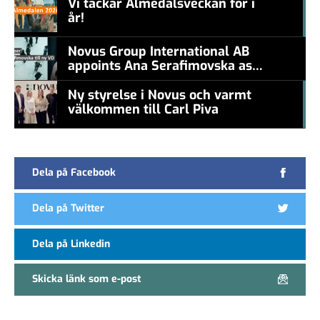
Vi tackar Almedalsveckan för i
år!
#457a7b
Novus Group International AB
appoints Ana Serafimovska as
new CEO
Ny styrelse i Novus och varmt
välkommen till Carl Piva
#457a7b
Dela på Facebook
Dela på Twitter
Dela på Linkedin
Skicka länk som e-post