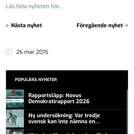
Läs hela nyheten här..
Nästa nyhet
Föregående nyhet
26 mar 2015
POPULÄRA NYHETER
Rapportsläpp: Novus
Demokratirapport 2026
#457a7b
Ny undersökning: Var tredje
svensk kan inte nämna en
#457a7b
levande konstnär