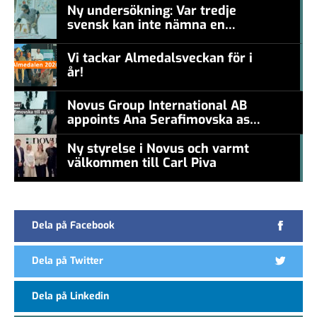
Ny undersökning: Var tredje
svensk kan inte nämna en
#457a7b
levande konstnär
Vi tackar Almedalsveckan för i
år!
#457a7b
Novus Group International AB
appoints Ana Serafimovska as
new CEO
Ny styrelse i Novus och varmt
välkommen till Carl Piva
#457a7b
Dela på Facebook
Dela på Twitter
Dela på Linkedin