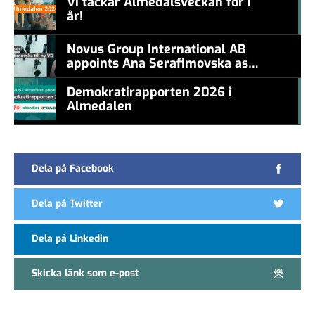
Vi tackar Almedalsveckan för i
år!
#457a7b
Novus Group International AB
appoints Ana Serafimovska as
new CEO
Demokratirapporten 2026 i
Almedalen
#457a7b
Dela på Facebook
Dela på Twitter
Dela på Linkedin
Skicka länk som e-post