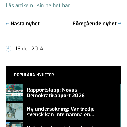
Läs artikeln i sin helhet här
Nästa nyhet
Föregående nyhet
16 dec 2014
POPULÄRA NYHETER
Rapportsläpp: Novus
Demokratirapport 2026
#457a7b
Ny undersökning: Var tredje
svensk kan inte nämna en
#457a7b
levande konstnär