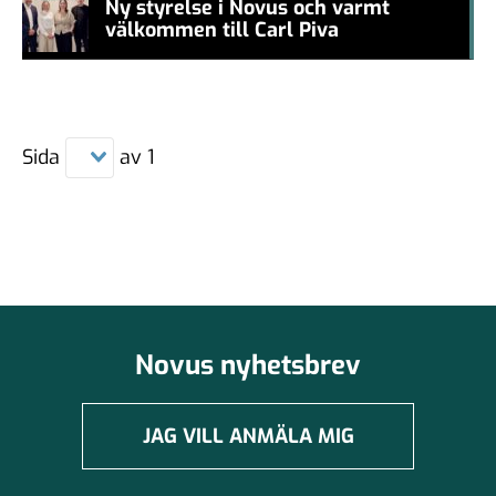
Ny styrelse i Novus och varmt
välkommen till Carl Piva
#457a7b
Sida
av
1
Novus nyhetsbrev
JAG VILL ANMÄLA MIG