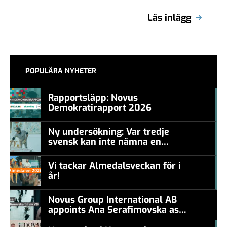
Läs inlägg
POPULÄRA NYHETER
Rapportsläpp: Novus
Demokratirapport 2026
#457a7b
Ny undersökning: Var tredje
svensk kan inte nämna en
#457a7b
levande konstnär
Vi tackar Almedalsveckan för i
år!
#457a7b
Novus Group International AB
appoints Ana Serafimovska as
new CEO