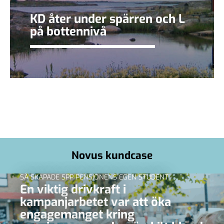
KD åter under spärren och L
på bottennivå
Novus kundcase
SÅ SKAPADE SPP PENSIONENS EGEN STUDENT
En viktig drivkraft i
kampanjarbetet var att öka
engagemanget kring