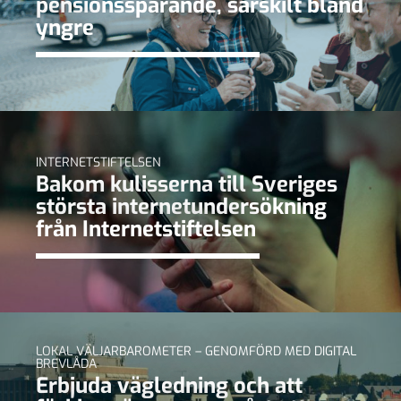
pensionssparande, särskilt bland
yngre
INTERNETSTIFTELSEN
Bakom kulisserna till Sveriges
största internetundersökning
från Internetstiftelsen
LOKAL VÄLJARBAROMETER – GENOMFÖRD MED DIGITAL
BREVLÅDA
Erbjuda vägledning och att