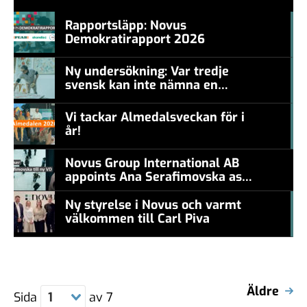
Rapportsläpp: Novus
Demokratirapport 2026
#457a7b
Ny undersökning: Var tredje
svensk kan inte nämna en
#457a7b
levande konstnär
Vi tackar Almedalsveckan för i
år!
#457a7b
Novus Group International AB
appoints Ana Serafimovska as
new CEO
Ny styrelse i Novus och varmt
välkommen till Carl Piva
#457a7b
Äldre
Sida
1
av
7